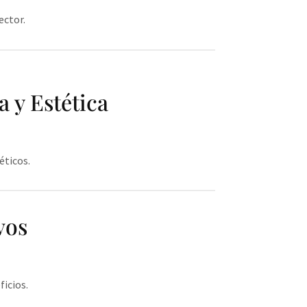
ector.
 y Estética
éticos.
vos
icios.