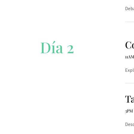
Deba
Día 2
Co
11AM
Expl
Ta
3PM 
Desc