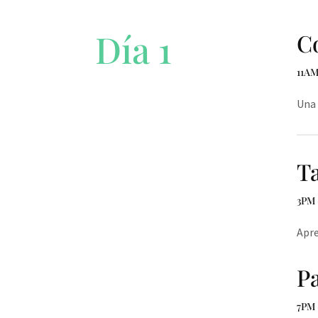
Día 1
Co
11AM
Una 
Ta
3PM 
Apre
Pa
7PM 